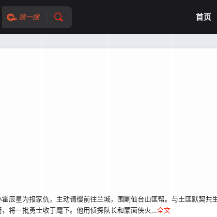
首页
搜一搜
霍辰星为报家仇，主动请缨前往兰城，围剿仙台山匪帮。与土匪默契共生
，将一批勇士收于麾下。他用侦探队长和蒙面侠火...
全文