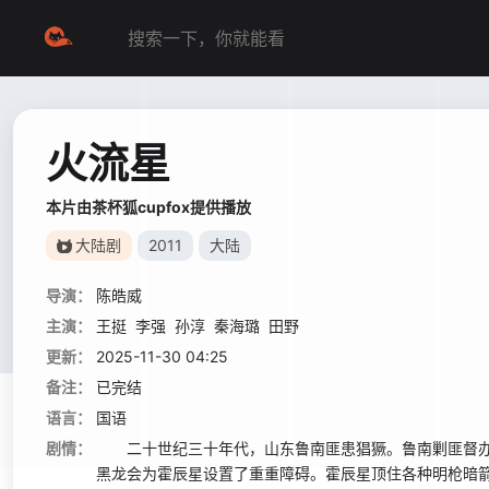
火流星
本片由茶杯狐cupfox提供播放
大陆剧
2011
大陆
导演：
陈皓威
主演：
王挺
李强
孙淳
秦海璐
田野
更新：
2025-11-30 04:25
备注：
已完结
语言：
国语
剧情：
二十世纪三十年代，山东鲁南匪患猖獗。鲁南剿匪督办
黑龙会为霍辰星设置了重重障碍。霍辰星顶住各种明枪暗箭