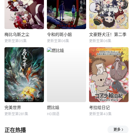
梅比乌斯之尘
令和的斑小姐
文豪野犬汪！第二季
更新至第05集
更新至第06集
更新至第06集
完美世界
燃比娃
考拉绘日记
更新至第281集
HD国语
更新至第43集
正在热播
更多