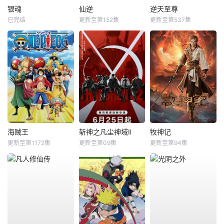
银魂
仙逆
逆天至尊
已完结
更新至第152集
更新至第537集
海贼王
斩神之凡尘神域Ⅱ
牧神记
更新至第1172集
更新至第09集
更新至第94集