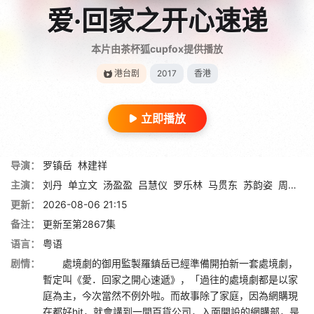
爱·回家之开心速递
本片由茶杯狐cupfox提供播放
港台剧
2017
香港
立即播放
导演：
罗镇岳
林建祥
主演：
刘丹
单立文
汤盈盈
吕慧仪
罗乐林
马贯东
苏韵姿
周嘉洛
更新：
2026-08-06 21:15
备注：
更新至第2867集
语言：
粤语
剧情：
處境劇的御用監製羅鎮岳已經準備開拍新一套處境劇，
暫定叫《愛．回家之開心速遞》，「過往的處境劇都是以家
庭為主，今次當然不例外啦。而故事除了家庭，因為網購現
在都好hit，就會講到一間百貨公司，入面開設的網購部，是